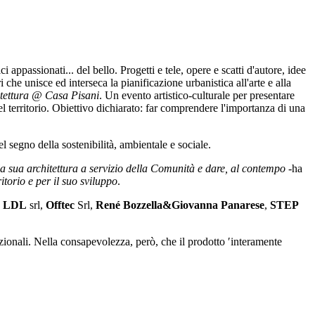
ppassionati... del bello. Progetti e tele, opere e scatti d'autore, idee
he unisce ed interseca la pianificazione urbanistica all'arte e alla
tettura @ Casa Pisani
. Un evento artistico-culturale per presentare
 del territorio. Obiettivo dichiarato: far comprendere l'importanza di una
nel segno della sostenibilità, ambientale e sociale.
e, la sua architettura a servizio della Comunità e dare, al contempo -
ha
itorio e per il suo sviluppo
.
,
LDL
srl,
Offtec
Srl,
René Bozzella&Giovanna Panarese
,
STEP
ionali. Nella consapevolezza, però, che il prodotto ′interamente