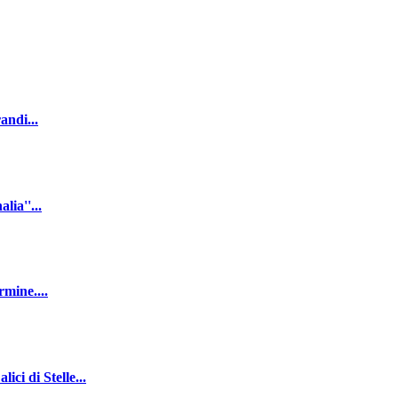
andi...
ia''...
mine....
 di Stelle...