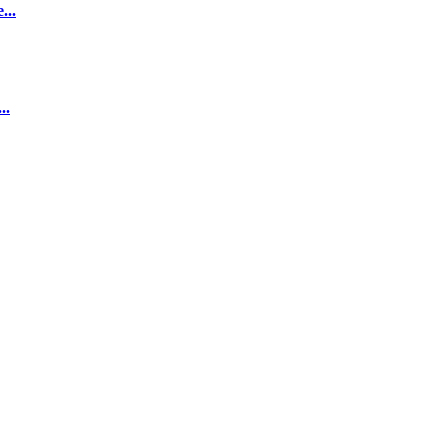
...
..