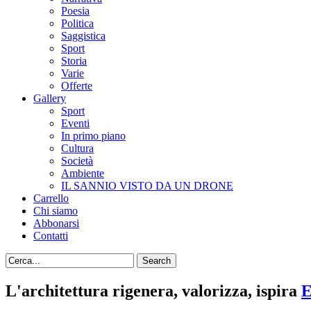
Poesia
Politica
Saggistica
Sport
Storia
Varie
Offerte
Gallery
Sport
Eventi
In primo piano
Cultura
Società
Ambiente
IL SANNIO VISTO DA UN DRONE
Carrello
Chi siamo
Abbonarsi
Contatti
L'architettura rigenera, valorizza, ispira
E