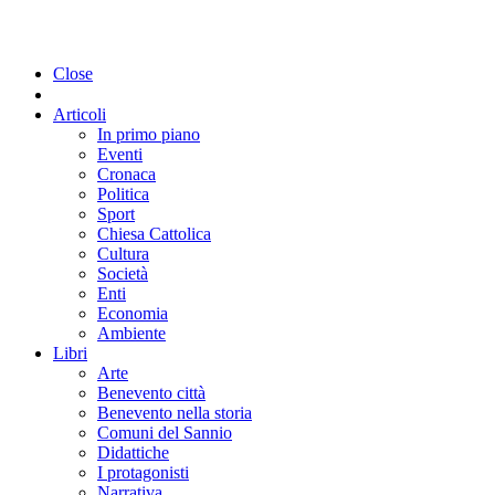
Close
Articoli
In primo piano
Eventi
Cronaca
Politica
Sport
Chiesa Cattolica
Cultura
Società
Enti
Economia
Ambiente
Libri
Arte
Benevento città
Benevento nella storia
Comuni del Sannio
Didattiche
I protagonisti
Narrativa