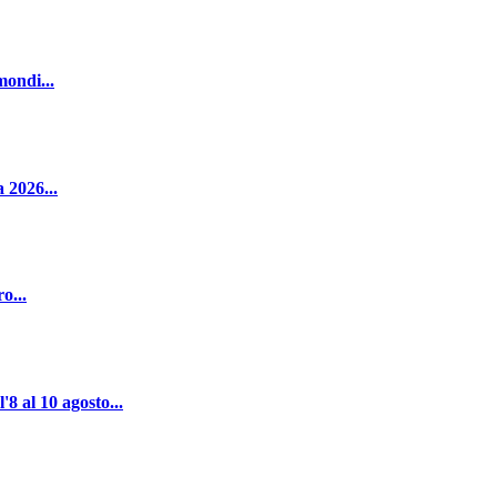
mondi...
 2026...
o...
al 10 agosto...