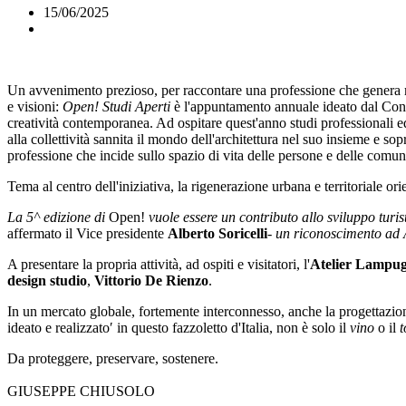
15/06/2025
Un avvenimento prezioso, per raccontare una professione che genera merav
e visioni:
Open! Studi Aperti
è l'appuntamento annuale ideato dal Consig
creatività contemporanea. Ad ospitare quest'anno studi professionali ed
alla collettività sannita il mondo dell'architettura nel suo insieme e sop
professione che incide sullo spazio di vita delle persone e delle comun
Tema al centro dell'iniziativa, la rigenerazione urbana e territoriale or
La 5^ edizione di
Open!
vuole essere un contributo allo sviluppo turisti
affermato il Vice presidente
Alberto Soricelli
- un riconoscimento ad Ar
A presentare la propria attività, ad ospiti e visitatori, l'
Atelier
Lampug
design studio
,
Vittorio De Rienzo
.
In un mercato globale, fortemente interconnesso, anche la progettazi
ideato e realizzato′ in questo fazzoletto d'Italia, non è solo il
vino
o il
t
Da proteggere, preservare, sostenere.
GIUSEPPE CHIUSOLO