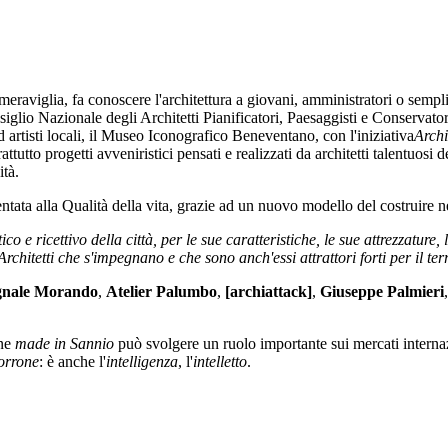
iglia, fa conoscere l'architettura a giovani, amministratori o semplici a
lio Nazionale degli Architetti Pianificatori, Paesaggisti e Conservatori c
 artisti locali, il Museo Iconografico Beneventano, con l'iniziativa
Archi
rattutto progetti avveniristici pensati e realizzati da architetti talentuosi
ità.
ientata alla Qualità della vita, grazie ad un nuovo modello del costruire 
co e ricettivo della città, per le sue caratteristiche, le sue attrezzatur
chitetti che s'impegnano e che sono anch'essi attrattori forti per il terr
nale Morando
,
Atelier Palumbo
,
[archiattack]
,
Giuseppe Palmieri
one
made in Sannio
può svolgere un ruolo importante sui mercati internaz
orrone
: è anche l'
intelligenza
, l'
intelletto
.