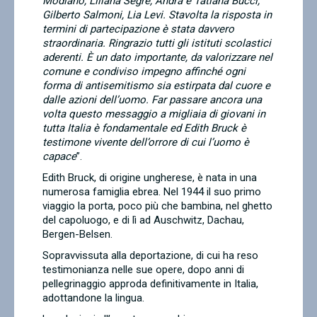
Modiano, Liliana Segre, Andra e Tatiana Bucci,
Gilberto Salmoni, Lia Levi. Stavolta la risposta in
termini di partecipazione è stata davvero
straordinaria. Ringrazio tutti gli istituti scolastici
aderenti. È un dato importante, da valorizzare nel
comune e condiviso impegno affinché ogni
forma di antisemitismo sia estirpata dal cuore e
dalle azioni dell’uomo. Far passare ancora una
volta questo messaggio a migliaia di giovani in
tutta Italia è fondamentale ed Edith Bruck è
testimone vivente dell’orrore di cui l’uomo è
capace
”.
Edith Bruck, di origine ungherese, è nata in una
numerosa famiglia ebrea. Nel 1944 il suo primo
viaggio la porta, poco più che bambina, nel ghetto
del capoluogo, e di lì ad Auschwitz, Dachau,
Bergen-Belsen.
Sopravvissuta alla deportazione, di cui ha reso
testimonianza nelle sue opere, dopo anni di
pellegrinaggio approda definitivamente in Italia,
adottandone la lingua.