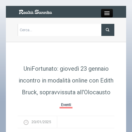
Close
Articoli
Libri
UniFortunato: giovedì 23 gennaio
Gallery
incontro in modalità online con Edith
Bruck, sopravvissuta all'Olocausto
Carrello
Eventi
Chi siamo
20/01/2025
Abbonarsi