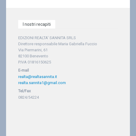
I nostri recapiti
EDIZIONI REALTA' SANNITA SRLS
Direttore responsabile Maria Gabriella Fuccio
Via Piermarini, 61
82100 Benevento
P.IVA 01816150625
E-mail
realta@realtasannita.it
realta.sannita1@gmail.com
Tel/Fax
0824/54224