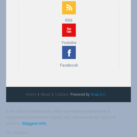
RSS
Youtube
Facebook
Home
About
Contact
Powered by
Snap S.r.l.
Il sito utilizza i cookie per offrirti una migliore esperienza di
navigazione. Utilizzando questo sito, acconsenti agli utilizzi di
cookies.
Maggiori info.
Ok, accetto!