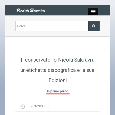
Close
Articoli
Libri
Il conservatorio Nicola Sala avrà
Gallery
un'etichetta discografica e le sue
Edizioni
Carrello
In primo piano
Chi siamo
05/03/2008
Abbonarsi