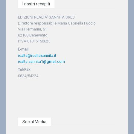
I nostri recapiti
EDIZIONI REALTA' SANNITA SRLS
Direttore responsabile Maria Gabriella Fuccio
Via Piermarini, 61
82100 Benevento
P.IVA 01816150625
E-mail
realta@realtasannita.it
realta.sannita1@gmail.com
Tel/Fax
0824/54224
Social Media