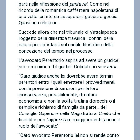
parti nella riflessione del
panta rei
. Come nel
ricordo della romantica caffettiera napoletana di
una volta: un rito da assaporare goccia a goccia.
Quasi una religione.
Succede allora che nel tribunale di Vattelapesca
l’oggetto della dialettica travalica i confini della
causa per spostarsi sul crinale filosofico della
concezione del tempo nel processo.
L’avvocato Perentorio aspira ad avere un giudice
suo omonimo ed il giudice Ordinatorio viceversa.
“
Caro giudice anche lei dovrebbe avere termini
perentori entro i quali emettere i provvedimenti,
con la previsione di sanzioni per la loro
inosservanza; possibilmente, di natura
economica, e non la solita tiratina d’orecchi o il
semplice richiamo di famiglia da parte… del
Consiglio Superiore della Magistratura. Credo che
finirebbe con l’apprezzare maggiormente anche il
ruolo dell’avvocato”.
“
Caro avvocato Perentorio lei non si rende conto