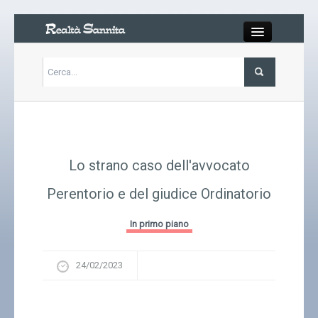
Close
Articoli
Libri
Lo strano caso dell'avvocato
Gallery
Perentorio e del giudice Ordinatorio
Carrello
In primo piano
Chi siamo
24/02/2023
Abbonarsi