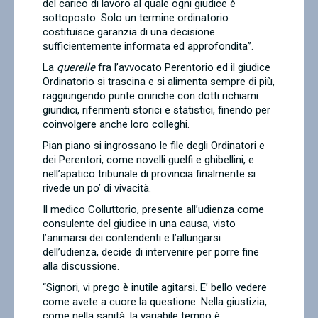
del carico di lavoro al quale ogni giudice è
sottoposto. Solo un termine ordinatorio
costituisce garanzia di una decisione
sufficientemente informata ed approfondita”.
La
querelle
fra l’avvocato Perentorio ed il giudice
Ordinatorio si trascina e si alimenta sempre di più,
raggiungendo punte oniriche con dotti richiami
giuridici, riferimenti storici e statistici, finendo per
coinvolgere anche loro colleghi.
Pian piano si ingrossano le file degli Ordinatori e
dei Perentori, come novelli guelfi e ghibellini, e
nell’apatico tribunale di provincia finalmente si
rivede un po’ di vivacità.
Il medico Colluttorio, presente all’udienza come
consulente del giudice in una causa, visto
l’animarsi dei contendenti e l’allungarsi
dell’udienza, decide di intervenire per porre fine
alla discussione.
“
Signori, vi prego è inutile agitarsi. E’ bello vedere
come avete a cuore la questione. Nella giustizia,
come nella sanità, la variabile tempo è