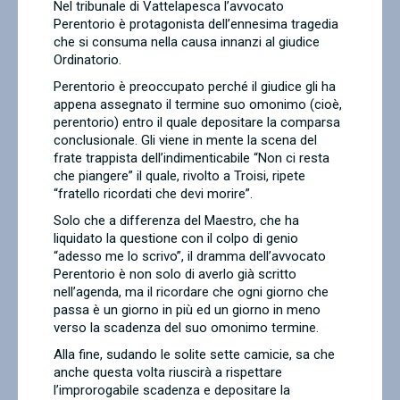
Nel tribunale di Vattelapesca l’avvocato
Contatti
Perentorio è protagonista dell’ennesima tragedia
che si consuma nella causa innanzi al giudice
Ordinatorio.
Perentorio è preoccupato perché il giudice gli ha
appena assegnato il termine suo omonimo (cioè,
perentorio) entro il quale depositare la comparsa
conclusionale. Gli viene in mente la scena del
frate trappista dell’indimenticabile “Non ci resta
che piangere” il quale, rivolto a Troisi, ripete
“fratello ricordati che devi morire”.
Solo che a differenza del Maestro, che ha
liquidato la questione con il colpo di genio
“adesso me lo scrivo”, il dramma dell’avvocato
Perentorio è non solo di averlo già scritto
nell’agenda, ma il ricordare che ogni giorno che
passa è un giorno in più ed un giorno in meno
verso la scadenza del suo omonimo termine.
Alla fine, sudando le solite sette camicie, sa che
anche questa volta riuscirà a rispettare
l’improrogabile scadenza e depositare la