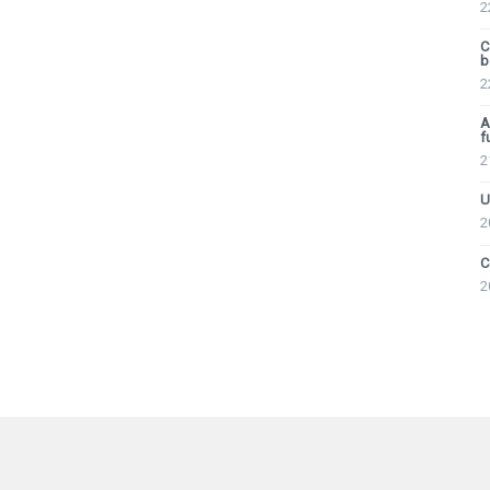
2
C
ba
2
A
f
2
U
2
C
2