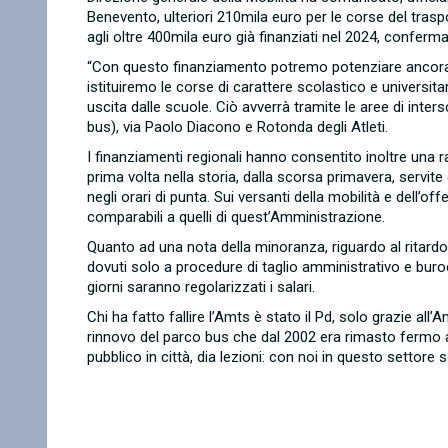
Benevento, ulteriori 210mila euro per le corse del traspo
agli oltre 400mila euro già finanziati nel 2024, conferma
“Con questo finanziamento potremo potenziare ancora il 
istituiremo le corse di carattere scolastico e universitar
uscita dalle scuole. Ciò avverrà tramite le aree di inte
bus), via Paolo Diacono e Rotonda degli Atleti.
I finanziamenti regionali hanno consentito inoltre una r
prima volta nella storia, dalla scorsa primavera, servi
negli orari di punta. Sui versanti della mobilità e dell’o
comparabili a quelli di quest’Amministrazione.
Quanto ad una nota della minoranza, riguardo al ritardo 
dovuti solo a procedure di taglio amministrativo e buro
giorni saranno regolarizzati i salari.
Chi ha fatto fallire l’Amts è stato il Pd, solo grazie all’A
rinnovo del parco bus che dal 2002 era rimasto fermo al
pubblico in città, dia lezioni: con noi in questo settore s