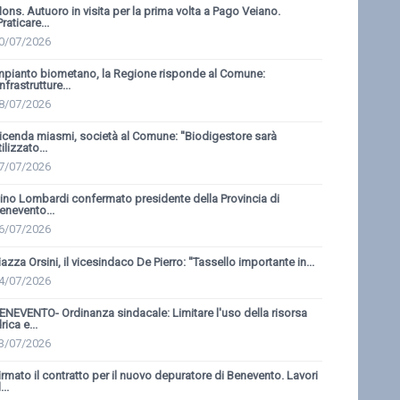
ons. Autuoro in visita per la prima volta a Pago Veiano.
'Praticare...
0/07/2026
mpianto biometano, la Regione risponde al Comune:
'Infrastrutture...
8/07/2026
icenda miasmi, società al Comune: ''Biodigestore sarà
tilizzato...
7/07/2026
ino Lombardi confermato presidente della Provincia di
enevento...
6/07/2026
iazza Orsini, il vicesindaco De Pierro: ''Tassello importante in...
4/07/2026
ENEVENTO- Ordinanza sindacale: Limitare l'uso della risorsa
drica e...
3/07/2026
irmato il contratto per il nuovo depuratore di Benevento. Lavori
...