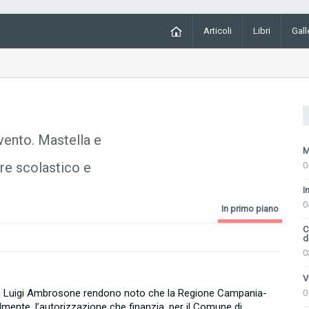
Articoli
Libri
Gall
evento. Mastella e
M
re scolastico e
0
I
0
In primo piano
C
d
0
V
ità Luigi Ambrosone rendono noto che la Regione Campania-
0
lmente, l’autorizzazione che finanzia, per il Comune di