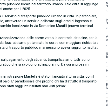
M
rto pubblico locale nel territorio urbano. Tale cifra si aggiunge
'
ti anche per il 2025.
3
servizio di trasporto pubblico urbano in città. In particolare,
I
io, attraverso un servizio calibrato sugli orari di ingresso e
'
rscambio localizzate in via Domenico Mustilli (nuovo terminal
2
V
azionalizzazione delle corse verso le contrade cittadine, per la
u
te dai bus: abbiamo potenziato le corse con maggiore richiesta e
2
fferta di trasporto pubblico mai nessuno aveva raggiunto risultati
N
B
sul pagamento degli stipendi, tranquillizziamo tutti: sono
2
cratico che si svolgono ad inizio anno. Da qui ai prossimi
P
2
mministrazione Mastella è stato rilanciato il tpl in città, con il
 palo. E’ paradossale che proprio chi ha distrutto il trasporto
B
ono stati raggiunti risultati mai visti prima”.
i
2
F
al