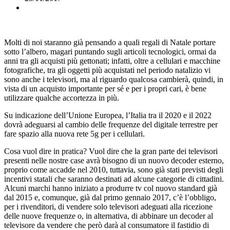
Molti di noi staranno già pensando a quali regali di Natale portare
sotto l’albero, magari puntando sugli articoli tecnologici, ormai da
anni tra gli acquisti più gettonati; infatti, oltre a cellulari e macchine
fotografiche, tra gli oggetti più acquistati nel periodo natalizio vi
sono anche i televisori, ma al riguardo qualcosa cambierà, quindi, in
vista di un acquisto importante per sé e per i propri cari, è bene
utilizzare qualche accortezza in più.
Su indicazione dell’Unione Europea, l’Italia tra il 2020 e il 2022
dovrà adeguarsi al cambio delle frequenze del digitale terrestre per
fare spazio alla nuova rete 5g per i cellulari.
Cosa vuol dire in pratica? Vuol dire che la gran parte dei televisori
presenti nelle nostre case avrà bisogno di un nuovo decoder esterno,
proprio come accadde nel 2010, tuttavia, sono già stati previsti degli
incentivi statali che saranno destinati ad alcune categorie di cittadini.
Alcuni marchi hanno iniziato a produrre tv col nuovo standard già
dal 2015 e, comunque, già dal primo gennaio 2017, c’è l’obbligo,
per i rivenditori, di vendere solo televisori adeguati alla ricezione
delle nuove frequenze o, in alternativa, di abbinare un decoder al
televisore da vendere che però darà al consumatore il fastidio di