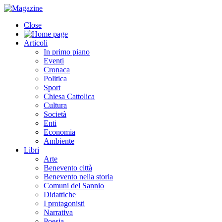
Close
Articoli
In primo piano
Eventi
Cronaca
Politica
Sport
Chiesa Cattolica
Cultura
Società
Enti
Economia
Ambiente
Libri
Arte
Benevento città
Benevento nella storia
Comuni del Sannio
Didattiche
I protagonisti
Narrativa
Poesia