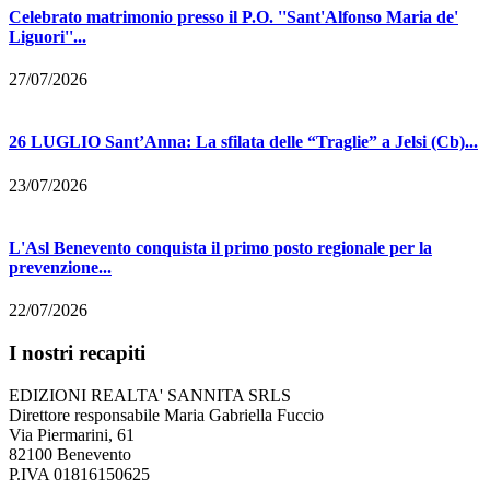
Celebrato matrimonio presso il P.O. ''Sant'Alfonso Maria de'
Liguori''...
27/07/2026
26 LUGLIO Sant’Anna: La sfilata delle “Traglie” a Jelsi (Cb)...
23/07/2026
L'Asl Benevento conquista il primo posto regionale per la
prevenzione...
22/07/2026
I nostri recapiti
EDIZIONI REALTA' SANNITA SRLS
Direttore responsabile Maria Gabriella Fuccio
Via Piermarini, 61
82100 Benevento
P.IVA 01816150625