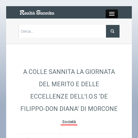
Close
Articoli
Libri
A COLLE SANNITA LA GIORNATA
Gallery
DEL MERITO E DELLE
ECCELLENZE DELL'I.O.S ‘DE
Carrello
FILIPPO-DON DIANA' DI MORCONE
Chi siamo
Società
Abbonarsi