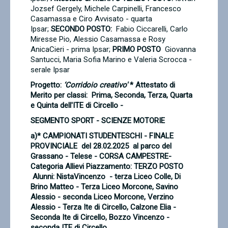
Jozsef Gergely, Michele Carpinelli, Francesco
Casamassa e Ciro Avvisato - quarta
Ipsar;
SECONDO POSTO:
Fabio Ciccarelli, Carlo
Miresse Pio, Alessio Casamassa e Rosy
AnicaCieri - prima Ipsar;
PRIMO POSTO
Giovanna
Santucci, Maria Sofia Marino e Valeria Scrocca -
serale Ipsar
Progetto:
‘Corridoio creativo'
*
Attestato di
Merito
per classi: Prima, Seconda, Terza, Quarta
e Quinta dell'ITE di Circello -
SEGMENTO SPORT - SCIENZE MOTORIE
a)* CAMPIONATI STUDENTESCHI - FINALE
PROVINCIALE del 28.02.2025 al parco del
Grassano - Telese - CORSA CAMPESTRE-
Categoria Allievi
Piazzamento: TERZO POSTO
Alunni:
NistaVincenzo - terza Liceo Colle,
Di
Brino Matteo - Terza Liceo Morcone,
Savino
Alessio - seconda Liceo Morcone,
Verzino
Alessio - Terza Ite di Circello,
Calzone Elia -
Seconda Ite di Circello,
Bozzo Vincenzo -
seconda ITE di Circello