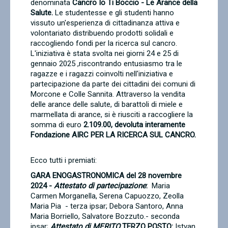
denominata
Cancro Io Ti Boccio - Le Arance della
Salute.
Le studentesse e gli studenti hanno
vissuto un'esperienza di cittadinanza attiva e
volontariato distribuendo prodotti solidali e
raccogliendo fondi per la ricerca sul cancro.
L'iniziativa è stata svolta nei giorni 24 e 25 di
gennaio 2025 ,riscontrando entusiasmo tra le
ragazze e i ragazzi coinvolti nell'iniziativa e
partecipazione da parte dei cittadini dei comuni di
Morcone e Colle Sannita. Attraverso la vendita
delle arance delle salute, di barattoli di miele e
marmellata di arance, si è riusciti a raccogliere la
somma di euro
2.109.00, devoluta interamente
Fondazione AIRC PER LA RICERCA SUL CANCRO.
Ecco tutti i premiati:
GARA ENOGASTRONOMICA del 28 novembre
2024
-
Attestato di partecipazione
:
Maria
Carmen Morganella, Serena Capuozzo, Zeolla
Maria Pia - terza ipsar; Debora Santoro, Anna
Maria Borriello, Salvatore Bozzuto.- seconda
ipsar;
Attestato di MERITO
TERZO POSTO:
Istvan