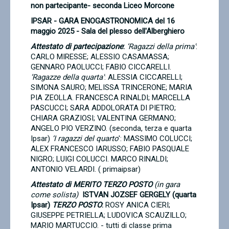
non partecipante- seconda Liceo Morcone
IPSAR - GARA ENOGASTRONOMICA del 16
maggio 2025
- Sala del plesso dell'Alberghiero
Attestato di partecipazione
:
‘Ragazzi della prima'
:
CARLO MIRESSE; ALESSIO CASAMASSA;
GENNARO PAOLUCCI; FABIO CICCARELLI.
‘Ragazze della quarta'
: ALESSIA CICCARELLI;
SIMONA SAURO; MELISSA TRINCERONE; MARIA
PIA ZEOLLA. FRANCESCA RINALDI; MARCELLA
PASCUCCI; SARA ADDOLORATA DI PIETRO;
CHIARA GRAZIOSI; VALENTINA GERMANO;
ANGELO PIO VERZINO. (seconda, terza e quarta
Ipsar)
‘I ragazzi del quarto
': MASSIMO COLUCCI;
ALEX FRANCESCO IARUSSO; FABIO PASQUALE
NIGRO; LUIGI COLUCCI. MARCO RINALDI;
ANTONIO VELARDI. ( primaipsar)
Attestato di MERITO
TERZO POSTO
(in gara
come solista)
ISTVAN JOZSEF GERGELY (quarta
Ipsar)
TERZO POSTO
:
ROSY ANICA CIERI;
GIUSEPPE PETRIELLA;
LUDOVICA SCAUZILLO;
MARIO MARTUCCIO. - tutti di classe prima