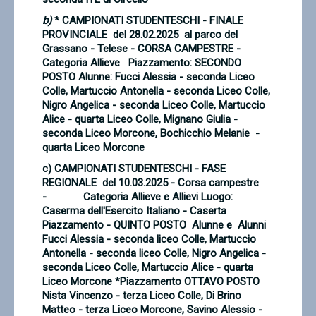
b)
* CAMPIONATI STUDENTESCHI - FINALE
PROVINCIALE del 28.02.2025 al parco del
Grassano - Telese - CORSA CAMPESTRE -
Categoria Allieve
Piazzamento: SECONDO
POSTO
Alunne:
Fucci Alessia - seconda Liceo
Colle,
Martuccio Antonella - seconda Liceo Colle,
Nigro Angelica - seconda Liceo Colle,
Martuccio
Alice - quarta Liceo Colle,
Mignano Giulia -
seconda Liceo Morcone,
Bochicchio Melanie
-
quarta Liceo Morcone
c) CAMPIONATI STUDENTESCHI - FASE
REGIONALE del 10.03.2025 - Corsa campestre
- Categoria Allieve e Allievi
Luogo:
Caserma dell'Esercito Italiano - Caserta
Piazzamento - QUINTO POSTO
Alunne e Alunni
Fucci Alessia - seconda liceo Colle,
Martuccio
Antonella - seconda liceo Colle,
Nigro Angelica -
seconda Liceo Colle,
Martuccio Alice - quarta
Liceo Morcone
*Piazzamento OTTAVO POSTO
Nista Vincenzo - terza Liceo Colle,
Di Brino
Matteo - terza Liceo Morcone,
Savino Alessio -