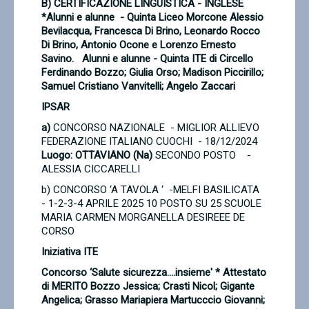
B) CERTIFICAZIONE LINGUISTICA - INGLESE
*Alunni e alunne - Quinta Liceo Morcone
Alessio
Bevilacqua, Francesca Di Brino, Leonardo Rocco
Di Brino, Antonio Ocone e Lorenzo Ernesto
Savino.
Alunni e alunne - Quinta ITE di Circello
Ferdinando Bozzo; Giulia Orso; Madison Piccirillo;
Samuel Cristiano Vanvitelli; Angelo Zaccari
IPSAR
a)
CONCORSO NAZIONALE - MIGLIOR ALLIEVO
FEDERAZIONE ITALIANO CUOCHI - 18/12/2024
Luogo: OTTAVIANO (Na)
SECONDO POSTO -
ALESSIA CICCARELLI
b) CONCORSO ‘A TAVOLA ‘ -MELFI BASILICATA
- 1-2-3-4 APRILE 2025 10 POSTO SU 25 SCUOLE
MARIA CARMEN MORGANELLA DESIREEE DE
CORSO
Iniziativa ITE
Concorso ‘Salute sicurezza....insieme'
* Attestato
di MERITO
Bozzo Jessica; Crasti Nicol; Gigante
Angelica; Grasso Mariapiera
Martucccio Giovanni;