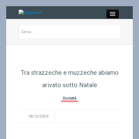
Close
Articoli
Libri
Tra strazzeche e muzzeche abiamo
Gallery
arivato sotto Natale
Carrello
Società
Chi siamo
18/12/2024
Abbonarsi