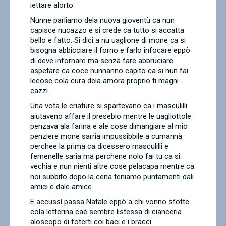
iettare alorto.
Nunne parliamo dela nuova gioventù ca nun
capisce nucazzo e si crede ca tutto si accatta
bello e fatto. Si dici a nu uaglione di mone ca si
bisogna abbicciare il forno e farlo infocare eppò
di deve infornare ma senza fare abbruciare
aspetare ca coce nunnanno capito ca si nun fai
lecose cola cura dela amora proprio ti magni
cazzi.
Una vota le criature si spartevano ca i masculilli
aiutaveno affare il presebio mentre le uagliottole
penzava ala farina e ale cose dimangiare al mio
penziere mone sarria impussibbile a cumannà
perchee la prima ca dicessero masculilli e
femenelle saria ma perchene nolo fai tu ca si
vechia e nun nienti altre cose pelacapa mentre ca
noi subbito dopo la cena teniamo puntamenti dali
amici e dale amice.
E accussì passa Natale eppò a chi vonno sfotte
cola letterina caè sembre listessa di cianceria
aloscopo di foterti coi baci e i bracci.