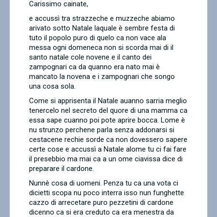
Carissimo cainate,
Contatti
e accussì tra strazzeche e muzzeche abiamo
arivato sotto Natale laquale è sembre festa di
tuto il popolo puro di quelo ca non vace ala
messa ogni domeneca non si scorda mai di il
santo natale cole novene e il canto dei
zampognari ca da quanno era nato mai è
mancato la novena e i zampognari che songo
una cosa sola.
Come si apprisenta il Natale auanno sarria meglio
tenercelo nel secreto del quore di una mamma ca
essa sape cuanno poi pote aprire bocca. Lome è
nu strunzo perchene parla senza addonarsi si
cestacene rechie sorde ca non dovessero sapere
certe cose e accussì a Natale alome tu ci fai fare
il presebbio ma mai ca a un ome ciavissa dice di
preparare il cardone.
Nunnè cosa di uomeni. Penza tu ca una vota ci
dicietti scopa nu poco interra isso nun funghette
cazzo di arrecetare puro pezzetini di cardone
dicenno ca si era creduto ca era menestra da