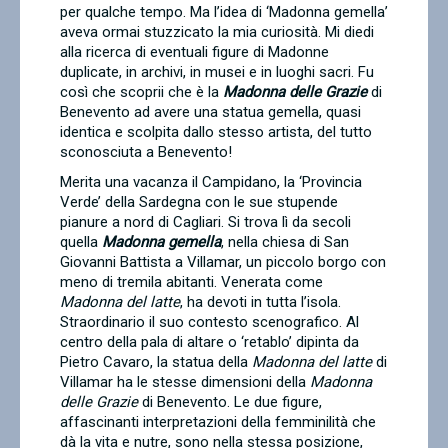
per qualche tempo. Ma l’idea di ‘Madonna gemella’
aveva ormai stuzzicato la mia curiosità. Mi diedi
alla ricerca di eventuali figure di Madonne
duplicate, in archivi, in musei e in luoghi sacri. Fu
così che scoprii che è la
Madonna delle Grazie
di
Benevento ad avere una statua gemella, quasi
identica e scolpita dallo stesso artista, del tutto
sconosciuta a Benevento!
Merita una vacanza il Campidano, la ‘Provincia
Verde’ della Sardegna con le sue stupende
pianure a nord di Cagliari. Si trova lì da secoli
quella
Madonna gemella
,
nella chiesa di San
Giovanni Battista a Villamar, un piccolo borgo con
meno di
tremila abitanti. Venerata come
Madonna del latte
, ha devoti in tutta l’isola.
Straordinario il suo contesto scenografico. Al
centro della pala di altare o ‘retablo’ dipinta da
Pietro Cavaro, la statua della
Madonna del latte
di
Villamar ha le stesse dimensioni della
Madonna
delle Grazie
di Benevento. Le due figure,
affascinanti interpretazioni della femminilità che
dà la vita e nutre, sono nella stessa posizione,