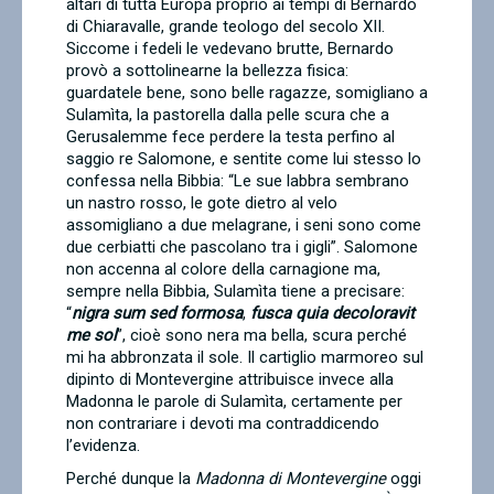
altari di tutta Europa proprio ai tempi di Bernardo
di Chiaravalle, grande teologo del secolo XII.
Siccome i fedeli le vedevano brutte, Bernardo
provò a sottolinearne la bellezza fisica:
guardatele bene, sono belle ragazze, somigliano a
Sulamìta, la
pastorella dalla pelle scura che a
Gerusalemme
fece perdere la testa perfino al
saggio re Salomone, e sentite come lui stesso lo
confessa
nella Bibbia:
“
Le sue labbra sembrano
un nastro rosso, le gote dietro al velo
assomigliano a due melagrane, i seni sono come
due cerbiatti che pascolano tra i gigli”. Salomone
non accenna al colore della carnagione ma,
sempre nella Bibbia, Sulamìta tiene a precisare:
“
nigra sum sed formosa
,
fusca quia decoloravit
me sol
”
,
cioè sono
nera ma bella,
scura perché
mi ha abbronzata il sole. Il cartiglio marmoreo sul
dipinto di Montevergine attribuisce invece alla
Madonna le parole di Sulamìta, certamente per
non contrariare i devoti ma contraddicendo
l’evidenza.
Perché dunque la
Madonna di Montevergine
oggi