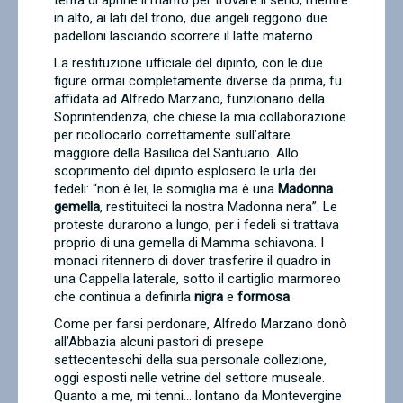
tenta di aprirle il manto per trovare il seno, mentre
in alto, ai lati del trono, due angeli reggono due
padelloni lasciando scorrere il latte materno.
La restituzione ufficiale del dipinto, con le due
figure ormai completamente diverse da prima, fu
affidata ad Alfredo Marzano, funzionario della
Soprintendenza, che chiese la mia collaborazione
per ricollocarlo correttamente sull’altare
maggiore della Basilica del Santuario.
Allo
scoprimento del dipinto esplosero le urla dei
fedeli: “non è lei, le somiglia ma è una
Madonna
gemella
, restituiteci la nostra Madonna nera”. Le
proteste durarono a lungo, per i fedeli si trattava
proprio di una gemella di Mamma schiavona. I
monaci ritennero di dover trasferire il quadro in
una Cappella laterale, sotto il cartiglio marmoreo
che continua a definirla
nigra
e
formosa
.
Come per farsi perdonare, Alfredo Marzano donò
all’Abbazia alcuni pastori di presepe
settecenteschi della sua personale collezione,
oggi esposti nelle vetrine del settore museale.
Quanto a me, mi tenni… lontano da Montevergine