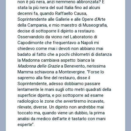
non è più nera, anzi nemmeno abbronzata?
È
stata la più nera del sud Italia fino ad alcuni
decenni fa, quando Raffaello Causa,
Soprintendente alle Gallerie e alle Opere d’Arte
della Campania,
e mio maestro di Museografia,
decise di sottoporre il dipinto a restauro.
Osservandolo da vicino nel Laboratorio di
Capodimonte che frequentavo a Napoli mi
chiedevo come mai i devoti non abbiano mai
badato al fatto che a pochi chilometri di distanza
la Madonna cambiava aspetto: bianca la
Madonna delle Grazie
a Benevento, nerissima
Mamma schiavona a Montevergine. “Forse lo
sapremo alla fine del restauro, disse il
Soprintendente, adesso dobbiamo passare
lentamente le mani sugli otto metri quadrati della
superficie dipinta, e poi sottoporre ad esame
radiologico le zone che avvertiremo incavate,
rilevate, diverse. Un dipinto non andrebbe mai
toccato ma, quando viene un dubbio, la prima
analisi da medico dell’arte è tastarlo con mani
esperte”.