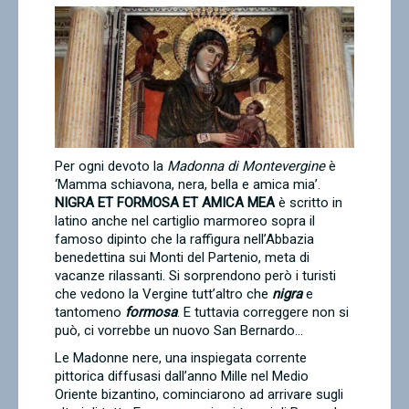
Contatti
Per ogni devoto la
Madonna di Montevergine
è
‘Mamma schiavona, nera, bella e amica mia’.
NIGRA ET FORMOSA ET AMICA MEA
è scritto in
latino anche nel cartiglio marmoreo sopra il
famoso dipinto che la raffigura nell’Abbazia
benedettina sui Monti del Partenio, meta di
vacanze rilassanti. Si sorprendono però i turisti
che vedono la Vergine tutt’altro che
nigra
e
tantomeno
formosa
. E tuttavia correggere non si
può, ci vorrebbe un nuovo San Bernardo...
Le Madonne nere, una inspiegata corrente
pittorica diffusasi dall’anno Mille nel Medio
Oriente bizantino, cominciarono ad arrivare sugli