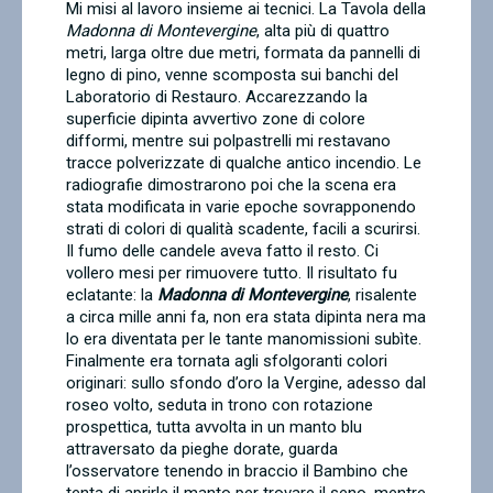
Mi misi al lavoro insieme ai tecnici. La Tavola della
Madonna di Montevergine
, alta più di quattro
metri, larga oltre due metri, formata da pannelli di
legno di pino, venne scomposta sui banchi del
Laboratorio di Restauro. Accarezzando la
superficie dipinta avvertivo zone di colore
difformi, mentre sui polpastrelli mi restavano
tracce polverizzate di qualche antico incendio. Le
radiografie dimostrarono poi che la scena era
stata modificata in varie epoche sovrapponendo
strati di colori di qualità scadente, facili a scurirsi.
Il fumo delle candele aveva fatto il resto. Ci
vollero mesi per rimuovere tutto. Il risultato fu
eclatante: la
Madonna di Montevergine
, risalente
a circa mille anni fa, non era stata dipinta nera ma
lo era diventata per le tante manomissioni subìte.
Finalmente era tornata agli sfolgoranti colori
originari: sullo sfondo d’oro la Vergine, adesso dal
roseo volto, seduta in trono con rotazione
prospettica, tutta avvolta in un manto blu
attraversato da pieghe dorate, guarda
l’osservatore tenendo in braccio il Bambino che