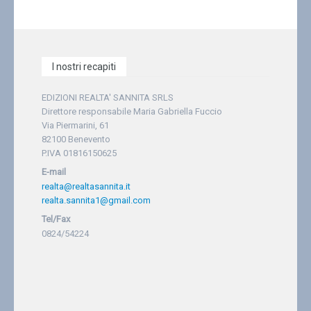
I nostri recapiti
EDIZIONI REALTA' SANNITA SRLS
Direttore responsabile Maria Gabriella Fuccio
Via Piermarini, 61
82100 Benevento
P.IVA 01816150625
E-mail
realta@realtasannita.it
realta.sannita1@gmail.com
Tel/Fax
0824/54224