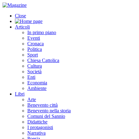
Close
Articoli
In primo piano
Eventi
Cronaca
Politica
Sport
Chiesa Cattolica
Cultura
Società
Enti
Economia
Ambiente
Libri
Arte
Benevento città
Benevento nella storia
Comuni del Sannio
Didattiche
I protagonisti
Narrativa
Poesia