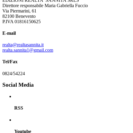
EDIZIONI REALTA' SANNITA SRLS
Direttore responsabile Maria Gabriella Fuccio
Via Piermarini, 61
82100 Benevento
P.IVA 01816150625
E-mail
realta@realtasannita.it
realta.sannita1@gmail.com
Tel/Fax
0824/54224
Social Media
RSS
Youtube