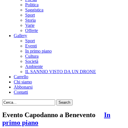
Politica
Saggistica
Sport
Storia
Varie
Offerte
Gallery
Sport
Eventi
In primo piano
Cultura
Società
Ambiente
IL SANNIO VISTO DA UN DRONE
Carrello
Chi siamo
Abbonarsi
Contatti
Evento Capodanno a Benevento
In
primo piano