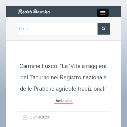
Close
Articoli
Libri
Carmine Fusco: ''La 'Vite a raggiera'
Gallery
del Taburno nel Registro nazionale
delle Pratiche agricole tradizionali''
Carrello
Ambiente
Chi siamo
07/10/2023
Abbonarsi