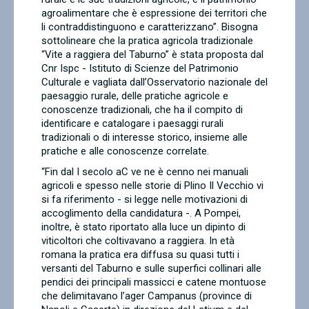
agroalimentare che è espressione dei territori che
li contraddistinguono e caratterizzano”. Bisogna
sottolineare che la pratica agricola tradizionale
“Vite a raggiera del Taburno” è stata proposta dal
Cnr Ispc - Istituto di Scienze del Patrimonio
Culturale e vagliata dall’Osservatorio nazionale del
paesaggio rurale, delle pratiche agricole e
conoscenze tradizionali, che ha il compito di
identificare e catalogare i paesaggi rurali
tradizionali o di interesse storico, insieme alle
pratiche e alle conoscenze correlate.
“
Fin dal I secolo aC ve ne è cenno nei manuali
agricoli e spesso nelle storie di Plino Il Vecchio vi
si fa riferimento - si legge nelle motivazioni di
accoglimento della candidatura -. A Pompei,
inoltre, è stato riportato alla luce un dipinto di
viticoltori che coltivavano a raggiera. In età
romana la pratica era diffusa su quasi tutti i
versanti del Taburno e sulle superfici collinari alle
pendici dei principali massicci e catene montuose
che delimitavano l’ager Campanus (province di