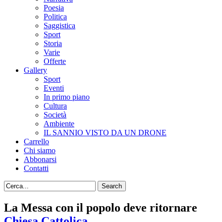
Poesia
Politica
Saggistica
Sport
Storia
Varie
Offerte
Gallery
Sport
Eventi
In primo piano
Cultura
Società
Ambiente
IL SANNIO VISTO DA UN DRONE
Carrello
Chi siamo
Abbonarsi
Contatti
La Messa con il popolo deve ritornare
Chiesa Cattolica