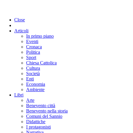
Close
Articoli
In primo piano
Eventi
Cronaca
Politica
Sport
Chiesa Cattolica
Cultura
Società
Enti
Economia
Ambiente
Libri
Arte
Benevento città
Benevento nella storia
Comuni del Sannio
Didattiche
I protagonisti
Narrativa