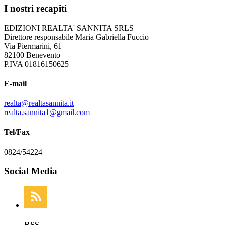
I nostri recapiti
EDIZIONI REALTA' SANNITA SRLS
Direttore responsabile Maria Gabriella Fuccio
Via Piermarini, 61
82100 Benevento
P.IVA 01816150625
E-mail
realta@realtasannita.it
realta.sannita1@gmail.com
Tel/Fax
0824/54224
Social Media
RSS