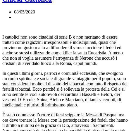
08/05/2020
I cattolici non sono cittadini di serie B e non meritano di essere
trattati come ragazzini irresponsabili e indisciplinati, quasi che
provino un gusto matto a diffondere il virus e uccidere i fedeli ed
anche se stessi utilizzando come killer la santa Eucaristia. A meno
che non si voglia assumere l’arroganza di Nerone che accusò i
cristiani di aver dato fuoco alla Roma, caput mundi.
In questi ultimi giorni, parroci e comunità ecclesiali, che svolgono
un ruolo spirituale e sociale di grande vantaggio per il popolo, sono
stati considerati molto al di sotto dei tabaccai, con tutto il rispetto dei
fratelli tabaccai. Ecco perché si è sollevata la protesta della Cei e si
sono sentite le voci autorevoli dei cardinali Bassetti e Betori, dei
vescovi D’Ercole, Spina, Aiello e Marcianò, di tanti sacerdoti, di
intellettuali e giuristi di primissimo piano.
È stato commesso l’errore di farsi scippare la Messa di Pasqua, ma
ora deve tornare la Messa con la partecipazione dei fedeli che hanno
il diritto a nutrirsi della grazia di Dio, attraverso i Sacramenti.
Nessun luogo più delle chiese ha la possibilità di rispettare le regole