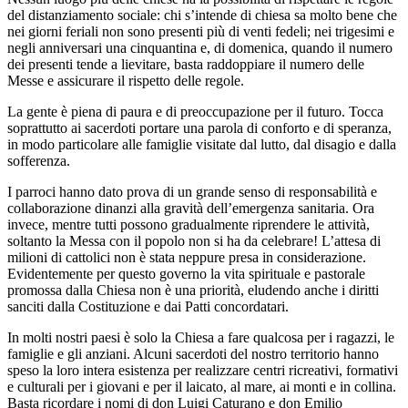
del distanziamento sociale: chi s’intende di chiesa sa molto bene che
nei giorni feriali non sono presenti più di venti fedeli; nei trigesimi e
negli anniversari una cinquantina e, di domenica, quando il numero
dei presenti tende a lievitare, basta raddoppiare il numero delle
Messe e assicurare il rispetto delle regole.
La gente è piena di paura e di preoccupazione per il futuro. Tocca
soprattutto ai sacerdoti portare una parola di conforto e di speranza,
in modo particolare alle famiglie visitate dal lutto, dal disagio e dalla
sofferenza.
I parroci hanno dato prova di un grande senso di responsabilità e
collaborazione dinanzi alla gravità dell’emergenza sanitaria. Ora
invece, mentre tutti possono gradualmente riprendere le attività,
soltanto la Messa con il popolo non si ha da celebrare! L’attesa di
milioni di cattolici non è stata neppure presa in considerazione.
Evidentemente per questo governo la vita spirituale e pastorale
promossa dalla Chiesa non è una priorità, eludendo anche i diritti
sanciti dalla Costituzione e dai Patti concordatari.
In molti nostri paesi è solo la Chiesa a fare qualcosa per i ragazzi, le
famiglie e gli anziani. Alcuni sacerdoti del nostro territorio hanno
speso la loro intera esistenza per realizzare centri ricreativi, formativi
e culturali per i giovani e per il laicato, al mare, ai monti e in collina.
Basta ricordare i nomi di don Luigi Caturano e don Emilio