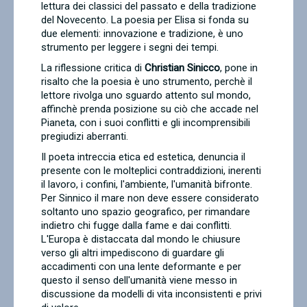
lettura dei classici del passato e della tradizione
del Novecento. La poesia per Elisa si fonda su
due elementi: innovazione e tradizione, è uno
strumento per leggere i segni dei tempi.
La riflessione critica di
Christian Sinicco
, pone in
risalto che la poesia è uno strumento, perchè il
lettore rivolga uno sguardo attento sul mondo,
affinchè prenda posizione su ciò che accade nel
Pianeta, con i suoi conflitti e gli incomprensibili
pregiudizi aberranti.
Il poeta intreccia etica ed estetica, denuncia il
presente con le molteplici contraddizioni, inerenti
il lavoro, i confini, l'ambiente, l'umanità bifronte.
Per Sinnico il mare non deve essere considerato
soltanto uno spazio geografico, per rimandare
indietro chi fugge dalla fame e dai conflitti.
L'Europa è distaccata dal mondo le chiusure
verso gli altri impediscono di guardare gli
accadimenti con una lente deformante e per
questo il senso dell'umanità viene messo in
discussione da modelli di vita inconsistenti e privi