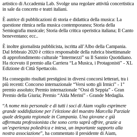
artistico di Accademia Lab. Svolge una regolare attività concertistica
in sale da concerto e teatri italiani.
È autrice di pubblicazioni di storia e didattica della musica: La
questione ritmica nella musica contemporanea; Storia della
Semiografia musicale; Storia della critica operistica italiana; Il Canto
beneventano; ecc..
È inoltre giornalista pubblicista, iscritta all’Albo della Campania.
Dal febbraio 2020 è critico responsabile della rubrica bisettimanale
di approfondimento culturale “Intermezzi” su Il Sannio Quotidiano.
Ha ricevuto il premio alla Carriera “La Musica, i Protagonisti” - XL
Edizione di Città Spettacolo.
Ha conseguito risultati prestigiosi in diversi concorsi letterari, tra i
più recenti: Concorso internazionale “Versi sotto gli Irmici” - 1°
premio assoluto; Premio internazionale “Ossi di Seppia” - Gran
Premio della Giuria; Premio “Alda Merini” - Grande Medaglia.
“
A nome mio personale e di tutti i soci di Aiam voglio esprimere
grande soddisfazione per l’elezione del maestro Marcella Parziale
quale delegata regionale in Campania. Una giovane e già
affermata professionista che sono certo saprà offrire, grazie a
un’esperienza poliedrica e intesa, un importante supporto alla
nostra associazione
”, ha commentato il presidente di Aiam,