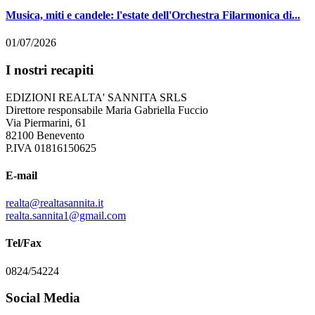
Musica, miti e candele: l'estate dell'Orchestra Filarmonica di...
01/07/2026
I nostri recapiti
EDIZIONI REALTA' SANNITA SRLS
Direttore responsabile Maria Gabriella Fuccio
Via Piermarini, 61
82100 Benevento
P.IVA 01816150625
E-mail
realta@realtasannita.it
realta.sannita1@gmail.com
Tel/Fax
0824/54224
Social Media