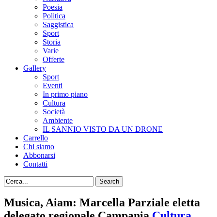
Poesia
Politica
Saggistica
Sport
Storia
Varie
Offerte
Gallery
Sport
Eventi
In primo piano
Cultura
Società
Ambiente
IL SANNIO VISTO DA UN DRONE
Carrello
Chi siamo
Abbonarsi
Contatti
Musica, Aiam: Marcella Parziale eletta
delegato regionale Campania
Cultura